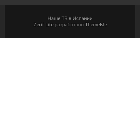
Наше ТВ в Испании
Zerif Lite
разработано
ThemeIsle